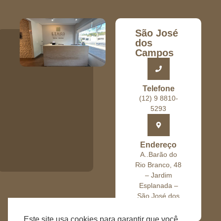
São José
dos
Campos
Telefone
(12) 9 8810-
5293
Endereço
A..Barão do
Rio Branco, 48
– Jardim
Esplanada –
São José dos
Campos – SP
Este site usa cookies para garantir que você